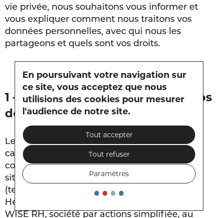
vie privée, nous souhaitons vous informer et
vous expliquer comment nous traitons vos
données personnelles, avec qui nous les
partageons et quels sont vos droits.
En poursuivant votre navigation sur
ce site, vous acceptez que nous
1 – Qui réalise le traitement de vos
utilisions des cookies pour mesurer
l'audience de notre site.
données ?
Tout accepter
Le responsable du traitement des données à
caractère personnel des candidats
Tout refuser
communiquées notamment par le biais du
Paramètres
site
nos-postes
ou de divers sites d’annonces
(tels que LinkedIn, APEC, Pôle emploi,
HelloWork, Figaro Classifieds), est la société
WISE RH, société par actions simplifiée, au