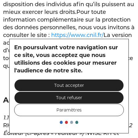
disposition des individus afin qu’ils puissent au
mieux exercer leurs droits.
Pour toute
information complémentaire sur la protection
des données personnelles, nous vous invitons à
consulter le site :
https://www.cnil.fr/
La version
actuellement en ligne de ces conditions
En poursuivant votre navigation sur
d’utilisation est la seule opposable pendant
ce site, vous acceptez que nous
toute la durée d’utilisation du site et jusqu’à ce
utilisions des cookies pour mesurer
qu’une nouvelle version la remplace.
l'audience de notre site.
Tout accepter
Tout refuser
Article 1 – Mentions légales
Paramètres
1.1 Site (ci-après « le site ») :
WISE RH et WISE
RH Conseil & Formation – www.wise-rh.com
1.2
Éditeur (ci-après « l’éditeur ») :
WISE RH et