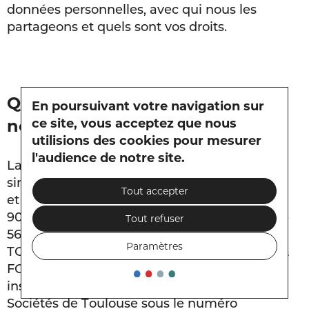
données personnelles, avec qui nous les
partageons et quels sont vos droits.
Qui sommes-nous et comment
En poursuivant votre navigation sur
ce site, vous acceptez que nous
nous contacter ?
utilisions des cookies pour mesurer
l'audience de notre site.
La société WISE RH, Société par actions
simplifiée, inscrite au Registre du Commerce
Tout accepter
et des Sociétés de
Toulouse sous le numéro
90326973600026, dont le siège social se situe
Tout refuser
56, Boulevard de l’embouchure 31200
Paramètres
TOULOUSE, et la société WISE RH – Conseil &
FORMATION, Société par actions simplifiée,
inscrite au Registre du Commerce et des
Sociétés de Toulouse sous le numéro