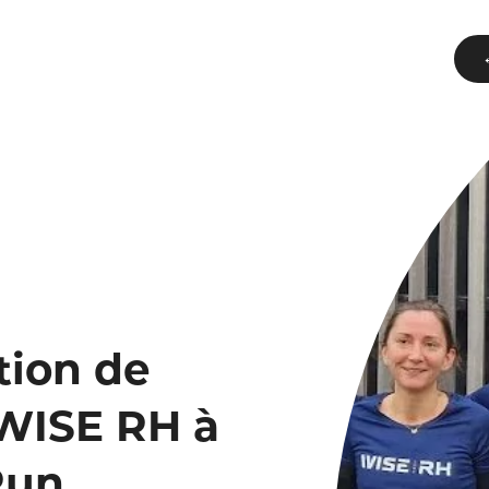
tion de
 WISE RH à
Run